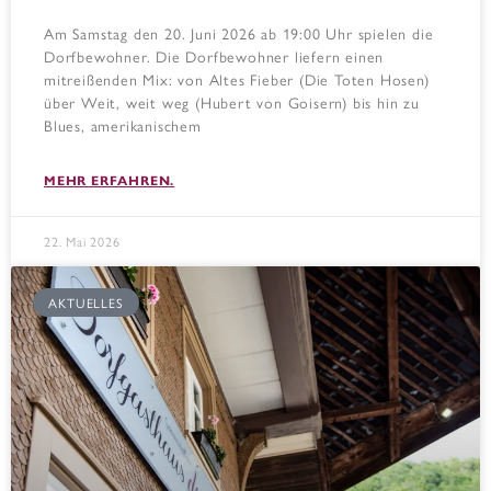
Am Samstag den 20. Juni 2026 ab 19:00 Uhr spielen die
Dorfbewohner. Die Dorfbewohner liefern einen
mitreißenden Mix: von Altes Fieber (Die Toten Hosen)
über Weit, weit weg (Hubert von Goisern) bis hin zu
Blues, amerikanischem
MEHR ERFAHREN.
22. Mai 2026
AKTUELLES