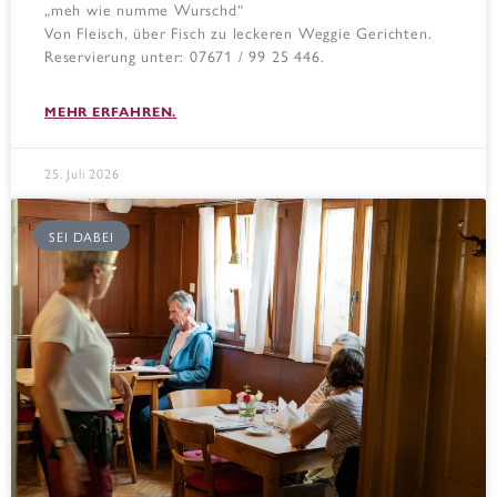
„meh wie numme Wurschd“
Von Fleisch, über Fisch zu leckeren Weggie Gerichten.
Reservierung unter: 07671 / 99 25 446.
MEHR ERFAHREN.
25. Juli 2026
SEI DABEI