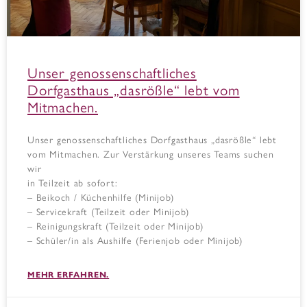
Unser genossenschaftliches
Dorfgasthaus „dasrößle“ lebt vom
Mitmachen.
Unser genossenschaftliches Dorfgasthaus „dasrößle“ lebt
vom Mitmachen. Zur Verstärkung unseres Teams suchen
wir
in Teilzeit ab sofort:
– Beikoch / Küchenhilfe (Minijob)
– Servicekraft (Teilzeit oder Minijob)
– Reinigungskraft (Teilzeit oder Minijob)
– Schüler/in als Aushilfe (Ferienjob oder Minijob)
MEHR ERFAHREN.